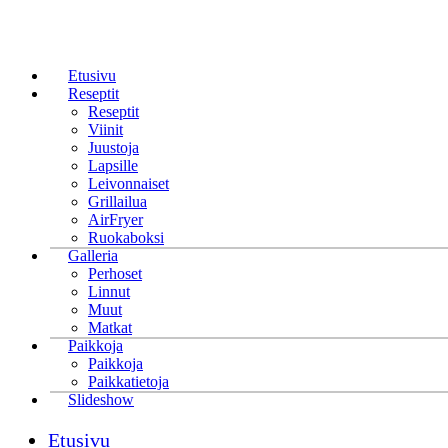
Etusivu
Reseptit
Reseptit
Viinit
Juustoja
Lapsille
Leivonnaiset
Grillailua
AirFryer
Ruokaboksi
Galleria
Perhoset
Linnut
Muut
Matkat
Paikkoja
Paikkoja
Paikkatietoja
Slideshow
Etusivu