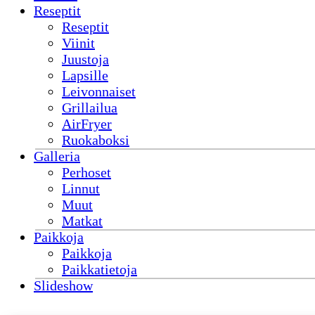
Reseptit
Reseptit
Viinit
Juustoja
Lapsille
Leivonnaiset
Grillailua
AirFryer
Ruokaboksi
Galleria
Perhoset
Linnut
Muut
Matkat
Paikkoja
Paikkoja
Paikkatietoja
Slideshow