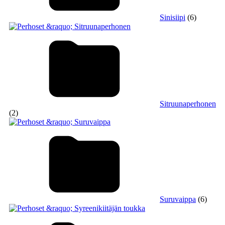
Sinisiipi
(6)
Sitruunaperhonen
(2)
Suruvaippa
(6)