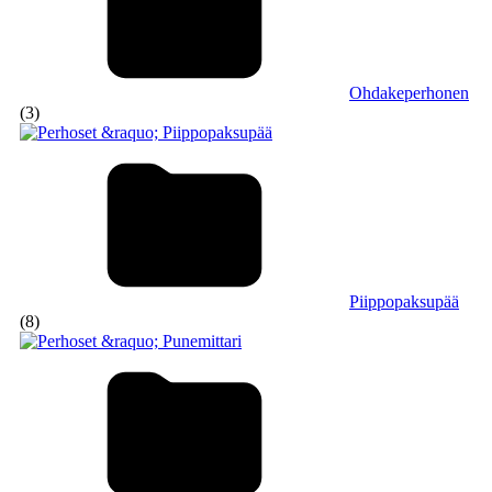
Ohdakeperhonen
(3)
Piippopaksupää
(8)