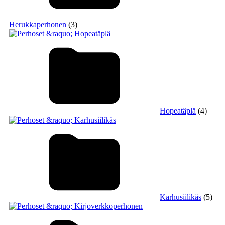
Herukkaperhonen
(3)
Hopeatäplä
(4)
Karhusiilikäs
(5)