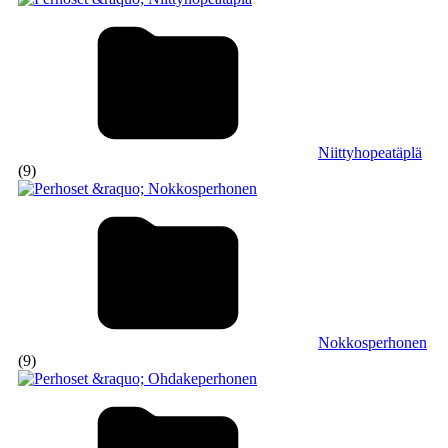
Niittyhopeatäplä
(9)
Nokkosperhonen
(9)