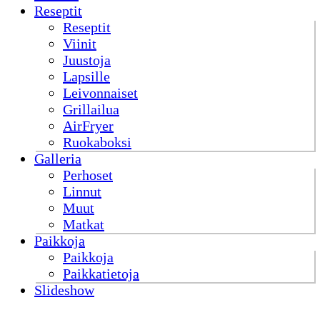
Reseptit
Reseptit
Viinit
Juustoja
Lapsille
Leivonnaiset
Grillailua
AirFryer
Ruokaboksi
Galleria
Perhoset
Linnut
Muut
Matkat
Paikkoja
Paikkoja
Paikkatietoja
Slideshow