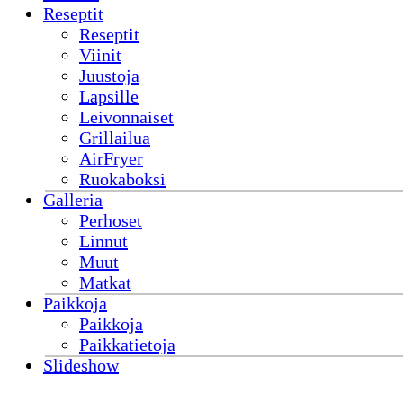
Reseptit
Reseptit
Viinit
Juustoja
Lapsille
Leivonnaiset
Grillailua
AirFryer
Ruokaboksi
Galleria
Perhoset
Linnut
Muut
Matkat
Paikkoja
Paikkoja
Paikkatietoja
Slideshow