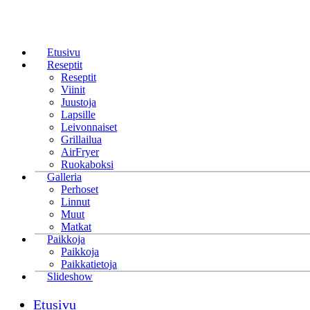
Etusivu
Reseptit
Reseptit
Viinit
Juustoja
Lapsille
Leivonnaiset
Grillailua
AirFryer
Ruokaboksi
Galleria
Perhoset
Linnut
Muut
Matkat
Paikkoja
Paikkoja
Paikkatietoja
Slideshow
Etusivu