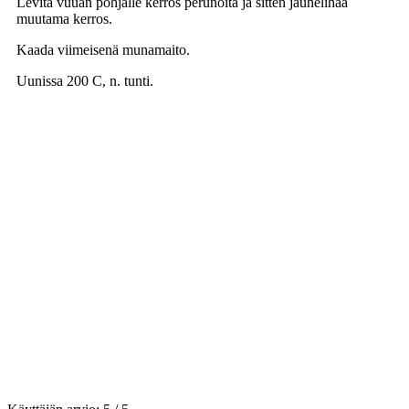
Levitä vuuan pohjalle kerros perunoita ja sitten jauhelihaa
muutama kerros.
Kaada viimeisenä munamaito.
Uunissa 200 C, n. tunti.