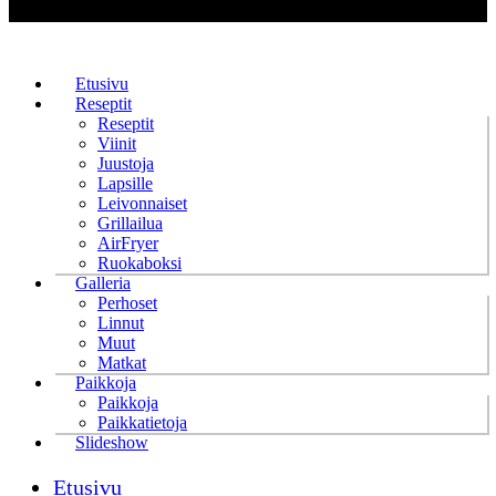
Etusivu
Reseptit
Reseptit
Viinit
Juustoja
Lapsille
Leivonnaiset
Grillailua
AirFryer
Ruokaboksi
Galleria
Perhoset
Linnut
Muut
Matkat
Paikkoja
Paikkoja
Paikkatietoja
Slideshow
Etusivu