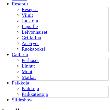
Reseptit
Reseptit
Viinit
Juustoja
Lapsille
Leivonnaiset
Grillailua
AirFryer
Ruokaboksi
Galleria
Perhoset
Linnut
Muut
Matkat
Paikkoja
Paikkoja
Paikkatietoja
Slideshow