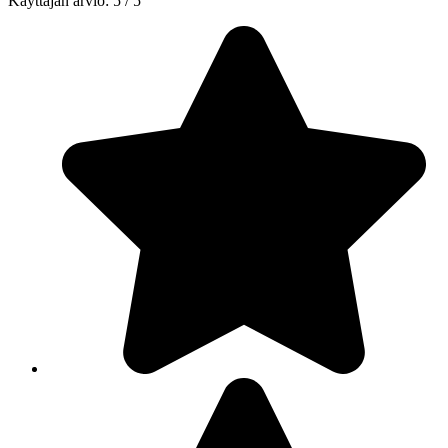
Käyttäjän arvio:
5
/
5